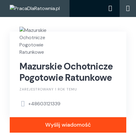
Skip
to
content
Mazurskie Ochotnicze
Pogotowie Ratunkowe
ZAREJESTROWANY 1 ROK TEMU
+48603121339
Wyślij wiadomość